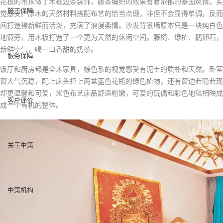
花板的吊顶做了木框边条装饰，藤条编织的效果有着浓郁的泰国风情。实
施工保障
觉感受。原木的天然材料搭配布艺的恰当点缀，非但不会显得单调，反而
间打造得新鲜而活泼，充满了浪漫柔情。沙发背景墙原本只是一块纯白色
地窗旁，用木板打造了一个更为天然的休闲空间。藤椅、绿植、鹅卵石，
新鲜空气，喝一口香甜的奶茶。
服务保障
饭厅和厨房都是全木家具，棕色系的视觉感受有泥土的质朴和天然。卧室
窗大气沉稳，配上床头柜上两盆蓝色花瓶的绿色植物，还有窗边若隐若现
却更温馨和可爱，米色布艺床品舒适粉嫩，可爱的玩偶和彩色地毯相映成
客户评价
成一个有机的整体。
关于中策
中策机构