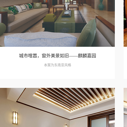
城市喧嚣，窗外美景如旧——麒麟嘉园
本案为东南亚风格