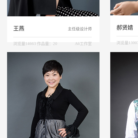
郝贤婧
王燕
主任级设计师
浏览量1300
浏览量14663 作品量：20
A6工作室