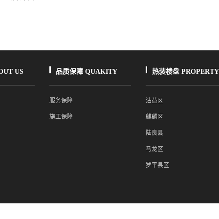
UT US
品质保障 QUAKITY
热装楼盘 PROPERTY
服务保障
沾益区
施工保障
麒麟区
陆良县
马龙区
罗平县区